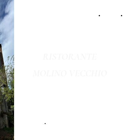
HOME
ABOU
RISTORANTE
MOLINO VECCHIO
di Malaggi e Bertoletti
APPROFONDISCI